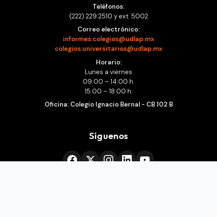
Teléfonos:
(222) 229 2510 y ext. 5002
Correo electrónico:
informes.colegios@udlap.mx
colegios.universitarios@udlap.mx
Horario:
Lunes a viernes
09:00 – 14:00 h.
15:00 – 18:00 h.
Oficina: Colegio Ignacio Bernal - CB 102 B
Síguenos
© 2026 Universidad de las Américas Puebla. Todos los
derechos reservados.
Aviso de privacidad